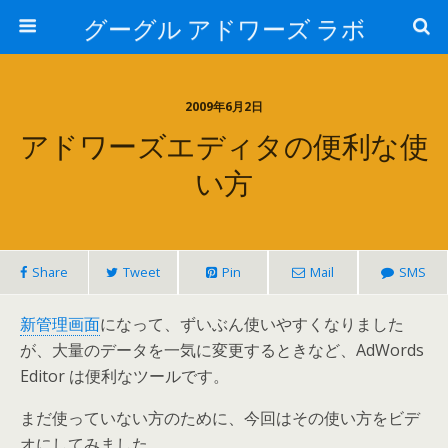
グーグル アドワーズ ラボ
2009年6月2日
アドワーズエディタの便利な使
い方
Share
Tweet
Pin
Mail
SMS
新管理画面
になって、ずいぶん使いやすくなりました
が、大量のデータを一気に変更するときなど、AdWords
Editor は便利なツールです。
まだ使っていない方のために、今回はその使い方をビデ
オにしてみました。