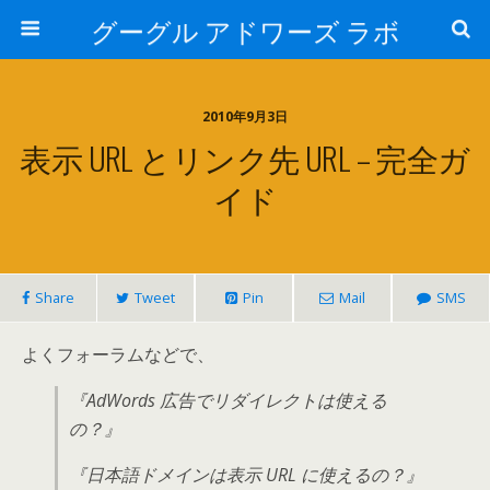
グーグル アドワーズ ラボ
2010年9月3日
表示 URL とリンク先 URL – 完全ガ
イド
Share
Tweet
Pin
Mail
SMS
よくフォーラムなどで、
『AdWords 広告でリダイレクトは使える
の？』
『日本語ドメインは表示 URL に使えるの？』