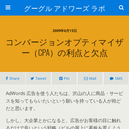
グーグル アドワーズ ラボ
2009年6月15日
コンバージョンオプティマイザ
ー（CPA）の利点と欠点
Share
Tweet
Pin
Mail
SMS
AdWords 広告を使う人たちは、沢山の人に商品・サービ
スを知ってもらいたいという願いを持っている人が殆ど
だと思います。
しかし、大企業とかになると、広告がお客様の目に触れ
るだけで良いという戦略（ビルの屋上に看板を置くよう