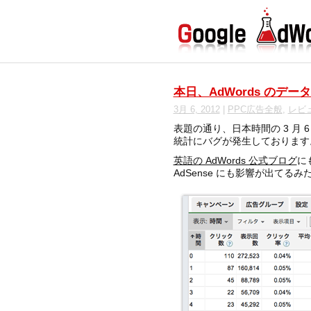
本日、AdWords のデ
3月 6, 2012
|
PPC広告全般
,
レビ
表題の通り、日本時間の 3 月 6 
統計にバグが発生しております
英語の AdWords 公式ブログ
に
AdSense にも影響が出てる